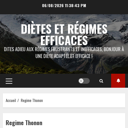
Aller
06/08/2026
11:38:44 PM
au
contenu
DIÈTES ET RÉGIMES
EFFICACES
DITES ADIEU AUX RÉGIMES FRUSTRANTS ET INEFFICACES, BONJOUR À
UNE DIÈTE ADAPTÉE ET EFFICACE !
Menu
principal
Accueil
Regime Thonon
Regime Thonon