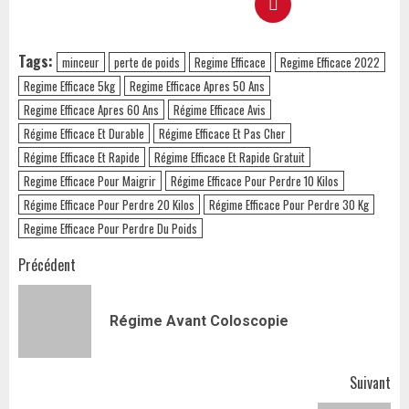
Tags:
minceur
perte de poids
Regime Efficace
Regime Efficace 2022
Regime Efficace 5kg
Regime Efficace Apres 50 Ans
Regime Efficace Apres 60 Ans
Régime Efficace Avis
Régime Efficace Et Durable
Régime Efficace Et Pas Cher
Régime Efficace Et Rapide
Régime Efficace Et Rapide Gratuit
Regime Efficace Pour Maigrir
Régime Efficace Pour Perdre 10 Kilos
Régime Efficace Pour Perdre 20 Kilos
Régime Efficace Pour Perdre 30 Kg
Regime Efficace Pour Perdre Du Poids
Navigation
Précédent
d’article
Art
Régime Avant Coloscopie
pr
Suivant