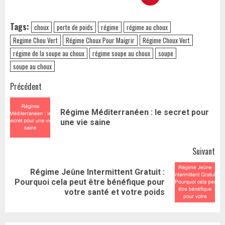
Tags:
choux
perte de poids
régime
régime au choux
Regime Chou Vert
Régime Choux Pour Maigrir
Régime Choux Vert
régime de la soupe au choux
régime soupe au choux
soupe
soupe au choux
Navigation
Précédent
d’article
Régime Méditerranéen : le secret pour
Art
une vie saine
pr
Suivant
Régime Jeûne Intermittent Gratuit :
Article
Pourquoi cela peut être bénéfique pour
suivant:
votre santé et votre poids