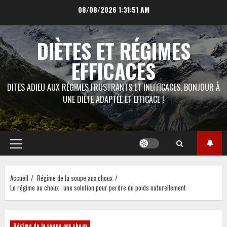
Aller
08/08/2026
1:31:52 AM
au
contenu
DIÈTES ET RÉGIMES
EFFICACES
DITES ADIEU AUX RÉGIMES FRUSTRANTS ET INEFFICACES, BONJOUR À
UNE DIÈTE ADAPTÉE ET EFFICACE !
Menu
principal
Accueil
Régime de la soupe aux choux
Le régime au choux : une solution pour perdre du poids naturellement
Régime de la soupe aux choux